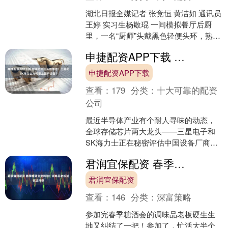
湖北日报全媒记者 张竞恒 黄洁如 通讯员
王婷 实习生杨敬琨 一间模拟餐厅后厨
里，一名“厨师”头戴黑色轻便头环，熟练
地颠起锅里的“菜肴”。他的每一帧动作，
申捷配资APP下载 存储芯片巨头也焦虑！三星和SK海力士为何看上国产设备？
都通过....
申捷配资APP下载
查看：
179
分类：
十大可靠的配资
公司
最近半导体产业有个耐人寻味的动态，
全球存储芯片两大龙头——三星电子和
SK海力士正在秘密评估中国设备厂商中
微公司的芯片制造设备，考虑未来是否
君润宜保配资 春季糖酒会变鸡肋？调味品老板试试这样做
用在其位于中国的工厂里....
君润宜保配资
查看：
146
分类：
深富策略
参加完春季糖酒会的调味品老板硬生生
地又纠结了一把！参加了，忙活大半个