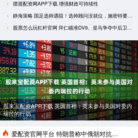
摆渡配资网APP下载 增强财政可持续性
静海策略 国足选帅遇阻！选帅顾问没就位，施密特要价过高，年底
股票怎么玩杠杆官网 拜仁瞄准DV9、皇马争夺中后卫、国米觅新
股来宝配资APP下载 英国首相：英未参与美国对委内
瑞拉的行动
爱配资官网平台 特朗普称中俄朝对抗美国？中方回应