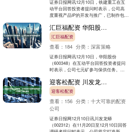
证券日报网讯12月10日，铁建重工在互
动平台回答投资者提问时表示，公司高
度重视产品IP的开发与推广，已制作包括
各类盾构机模型在内的多款文创产品，
汇巨福配资 华阳股份：公司七元矿参与保供任务
通过多元化形式展....
汇巨福配资
查看：
184
分类：
深富策略
证券日报网讯12月10日，华阳股份
（600348）在互动平台回答投资者提问
时表示，公司七元矿参与保供任务。泊
里矿尚未正式投产，不属于当前必须承
迎客松配资 川发龙蟒：公司坚定打造新能源材料产业第二增长曲线
担的保供任务主体。....
迎客松配资
查看：
156
分类：
十大可靠的配资
公司
证券日报网12月10日讯川发龙蟒
（002312）在11月20日至12月10日回答
调研者提问时表示，公司坚定打造新能