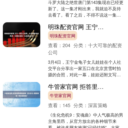
斗罗大陆之绝世唐门第143集现在已经更
新了。这一集才刚出来，我就迫不及待
去看了。看了之后，不得不说这一集做
的是真的好，尤其是感情刻画方面，更
明珠配资官网 王宁一家五口赏雪，头发稀疏有些秃顶，女婿比他高一头身高近2米
是感人。这一集一出，....
明珠配资官网
查看：
204
分类：
十大可靠的配资
公司
3月4日，王宁金龟子女儿娃娃在个人社
交平台分享出一家五口在北京赏雪时拍
摄的合照，对此一幕，娃娃还附文写
道：“何其有幸，与君携子共白头”，温暖
牛管家官网 拒答里昂跟谁结婚 《生化9》英配演员“求生欲极强”
的文字配上温馨的画面....
牛管家官网
查看：
145
分类：
深富策略
《生化危机9：安魂曲》中人气极高的男
主角里昂，从官方放出的各种细节来
看，被许多网友推测“已经结婚”，大家纷