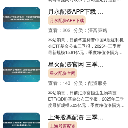
源材料产业第二增长曲线，目前相关项
月永配资APP下载 三季报点评：华宝标普中国A股红利机会ETF基金季度涨幅4.34%
目进展顺利，....
月永配资APP下载
查看：
202
分类：
深富策略
本站消息，日前华宝标普中国A股红利机
会ETF基金公布三季报，2025年三季度
最新规模15.81亿元，季度净值涨幅为
4.34%。 从业绩表现来看，华宝标普中
星火配资官网 三季报点评：汇添富恒生生物科技ETF(QDII)基金季度涨幅32.48%
国A股....
星火配资官网
查看：
143
分类：
配资服务
本站消息，日前汇添富恒生生物科技
ETF(QDII)基金公布三季报，2025年三季
度最新规模5.03亿元，季度净值涨幅为
32.48%。 从业绩表现来看，汇添富恒
上海股票配资 三季报点评：博时中证全指电力公用事业ETF基金季度涨幅3.78%
生....
上海股票配资