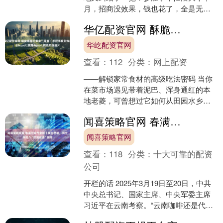
月，招商没效果，钱也花了，全是无用
功；不去吧，又怕错过行业商机、丢了
华亿配资官网 酥脆爆浆的黄金三重奏：手把手教你炸出会&quot;跳舞&quot;的高阶莲藕片
客户，好好的行业盛会，愣....
华屹配资官网
查看：
112
分类：
网上配资
——解锁家常食材的高级吃法密码 当你
在菜市场遇见带着泥巴、浑身通红的本
地老菱，可曾想过它如何从田园水乡变
身街头巷尾的网红美食？传统油炸虽香
闻喜策略官网 春满云岭气象新丨我在昆明，向全网推介“玫瑰花语”咖啡
却易油腻的老派做法正在....
闻喜策略官网
查看：
118
分类：
十大可靠的配资
公司
开栏的话 2025年3月19日至20日，中共
中央总书记、国家主席、中央军委主席
习近平在云南考察。“云南咖啡还是代表
着中国的”，习近平总书记的评价，让我