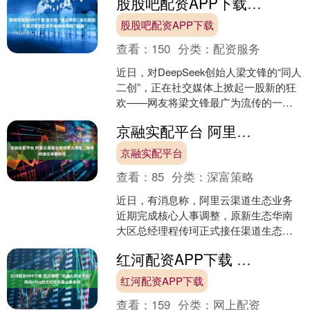
股股吧配资APP下载 梁文锋“硬汉梗图”走红背后，中国大模型正成为全球AI界的“鲇鱼”
股股吧配资APP下载
查看：
150
分类：
配资服务
近日，对DeepSeek创始人梁文锋的“同人
二创”，正在社交媒体上掀起一股新的狂
欢——网友将梁文锋最广为流传的一张
蓝色西服照片“P”成了硬汉形象。许多评
京融实配平台 阿里云渠道生态负责人调整，程传珂接任李鹏卸任
论不乏调....
京融实配平台
查看：
85
分类：
深富策略
近日，有消息称，阿里云渠道生态业务
近期完成核心人事调整，原新生态华南
大区总经理程传珂正式接任渠道生态负
责人，原负责人李鹏卸任。 据接近阿里
红河配资APP下载 武汉建起“机器人职业学院”，用拍Vlog的方式给机器人当老师
云的人士透露，程传珂接....
红河配资APP下载
查看：
159
分类：
网上配资