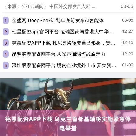
03-05
（来源：长江云新闻） 中国外交部发言人郭....
金盛网 DeepSeek计划年底前发布AI智能体
03-05
1
七星配资app官网平台 恒瑞医药与香港大中华癌病基金会签署合作协议
12-27
2
笑赢配资APP下载 扎尼奥洛转变自己形象，赞美穆里尼奥，对罗马示好，渴望回归意大利国家队
12-15
3
昆明股票配资网平台 从噪声渐弱悟战略定力
12-20
4
深圳股票配资网平台 境内企业境外上市 募集资金应汇回境内
01-06
5