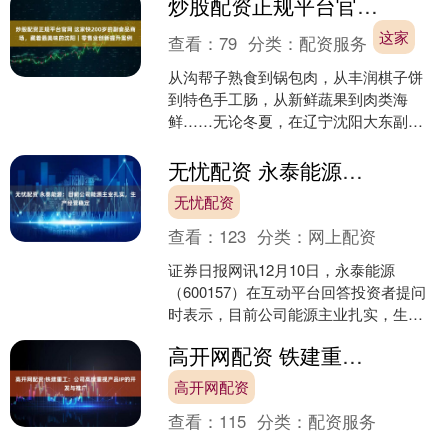
炒股配资正规平台官网 这家快200岁的副食品商场，藏着最美味的沈阳｜零售业创新提升案例
们倍感振奋....
这家
查看：
79
分类：
配资服务
从沟帮子熟食到锅包肉，从丰润棋子饼
到特色手工肠，从新鲜蔬果到肉类海
鲜……无论冬夏，在辽宁沈阳大东副食
品商场，入眼升腾的烟火气与入口满足
的味蕾都会让人大呼“人间值....
无忧配资 永泰能源：目前公司能源主业扎实，生产经营稳定
无忧配资
查看：
123
分类：
网上配资
证券日报网讯12月10日，永泰能源
（600157）在互动平台回答投资者提问
时表示，目前公司能源主业扎实，生产
经营稳定，发展持续向好。公司将持续
高开网配资 铁建重工：公司高度重视产品IP的开发与推广
夯实能源主业基础，....
高开网配资
查看：
115
分类：
配资服务