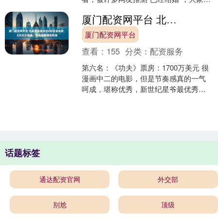
纷猜测他的另一半究竟是谁。而最近，
厦门配资网平台 北美票房最高的6部华语电影，《功夫》垫底，榜首越看越有味道
里昂的英文配音演员N....
厦门配资网平台
查看：
155
分类：
配资服务
第六名：《功夫》票房：1700万美元 很
漫画中二的电影，但是节奏感真的一气
呵成，堪称优秀，新世纪星爷最优秀的
作品。影片的核心命题，是对“功夫”本质
的重新定义。火....
话题标签
通达配资官网
外交部
别尬
顶级