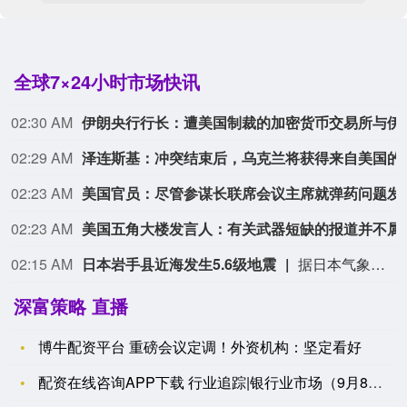
全球7×24小时市场快讯
02:30 AM
伊朗央行行长：遭美国制裁的加密货币
02:29 AM
泽连斯基
02:23 AM
美国官员：尽管参谋长联席会议主席就弹
02:23 AM
美国五角大楼发言人：有关武器短缺
02:15 AM
日本岩手县近海发生5.6级地震
据日本气象厅消息，日本岩手县近海9日凌晨发生5.6级地震。日本气象厅说，地震发生于当地时间9日2时58分（北京时间9日1时58分）左右，震中位于北纬40.1度、东经142.4度，震源深度约40公里。日本气象厅说，目前无需担心发生海啸灾害。（新华社）
深富策略 直播
博牛配资平台 重磅会议定调！外资机构：坚定看好
配资在线咨询APP下载 行业追踪|银行业市场（9月8日-9月